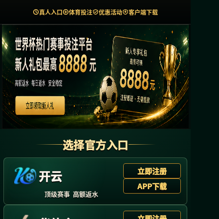
注册/登录
首页
文章资讯
正文
金沙官方娱乐精彩活动一览
2026-06-10 06:44:46
2431 次阅读
在全球各大娱乐城中，金沙官方娱乐以其多样化的活动
和令人兴奋的体验而备受欢迎。无论是想要寻找刺激的
游戏，还是渴望参与精彩的现场活动，金沙官方娱乐都
能满足你的需求。这篇文章将为你详细介绍金沙官方娱
乐的精彩活动，帮助你全面了解这个娱乐平台的魅力所
在。