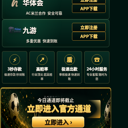
全家出游sands澳门金沙娱乐网
站的活动
2026-08-08 06:44:20
1214
次阅读
金沙娱乐场，释放您的游戏激情
2026-08-08 06:44:20
2606
次阅读
网络平台澳门金沙揭秘
2026-08-07 06:44:20
2118
次阅读
提升自我：金沙游戏娱乐的学习