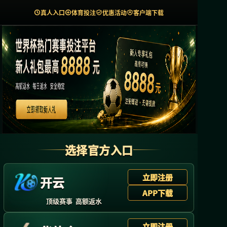
注册/登录
首页
文章资讯
尽览成都金沙国际娱乐的精彩表
演
2026-08-08 06:44:21
1494
次阅读
畅游金沙网络娱乐平台，体验无
尽的激情
2026-08-08 06:44:21
2191
次阅读